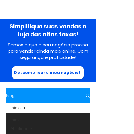
Simplifique suas vendas e
fuja das altas taxas!
Somos o que o seu negócio precisa
para vender ainda mais online. Com
segurança
e praticidade!
Descomplicar o meu negócio!
Blog
Inicio
Inicio
Atualidades