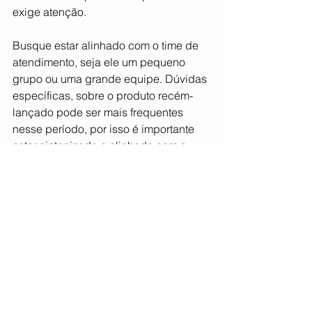
exige atenção.
Busque estar alinhado com o time de 
atendimento, seja ele um pequeno 
grupo ou uma grande equipe. Dúvidas 
específicas, sobre o produto recém-
lançado pode ser mais frequentes 
nesse período, por isso é importante 
estar sintonizado e alinhado com a 
equipe para isso.
Além do contato direto com um 
atendente, você pode avaliar a 
possibilidade de integrar um recurso 
como o chatbot. Como o programa 
consegue interagir com o cliente a 
partir de um fluxo de conversa já pré-
definidos. Essa pode ser uma ótima 