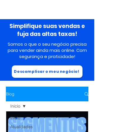
Simplifique suas vendas e
fuja das altas taxas!
Somos o que o seu negócio precisa
para vender ainda mais online. Com
segurança
e praticidade!
Descomplicar o meu negócio!
Blog
Inicio
Inicio
Atualidades