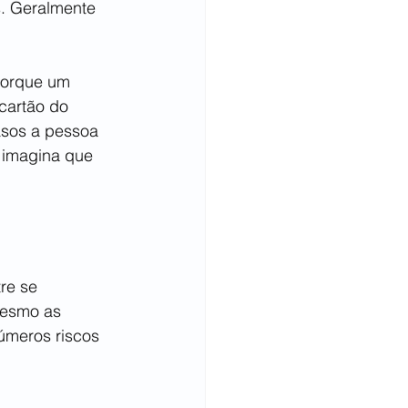
. Geralmente 
porque um 
cartão do 
asos a pessoa 
 imagina que 
re se 
mesmo as 
úmeros riscos 