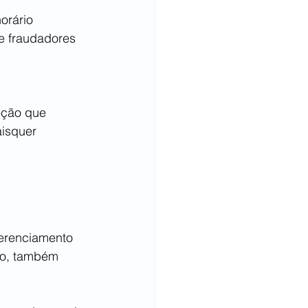
orário 
e fraudadores 
eção que 
isquer 
gerenciamento 
io, também 