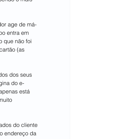
idor age de má-
po entra em 
 que não foi 
cartão (as 
dos dos seus 
gina do e-
 apenas está 
muito 
dos do cliente 
 o endereço da 