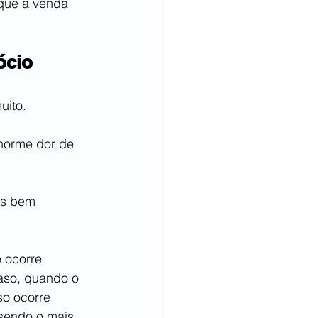
que a venda 
ócio
uito.
norme dor de 
es bem 
 ocorre 
aso, quando o 
so ocorre 
sendo o mais 