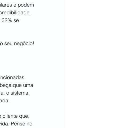
ulares e podem 
redibilidade. 
u 32% se 
 o seu negócio! 
encionadas. 
cabeça que uma 
a, o sistema 
ada.
 cliente que, 
ida. Pense no 