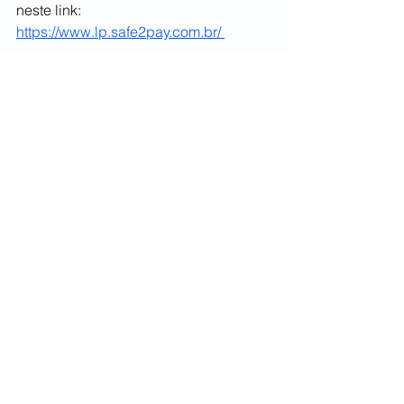
neste link: 
https://www.lp.safe2pay.com.br/ 
vendas online
meios de pagamentos
novidades
economia
PIX
Atualidades
Vendas Digitais
Ver tudo
Posts recentes