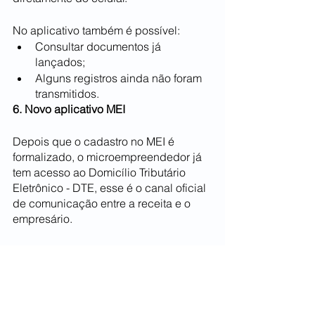
No aplicativo também é possível:
Consultar documentos já 
lançados;
Alguns registros ainda não foram 
transmitidos.
6. Novo aplicativo MEI
Depois que o cadastro no MEI é 
formalizado, o microempreendedor já 
tem acesso ao Domicílio Tributário 
Eletrônico - DTE, esse é o canal oficial 
de comunicação entre a receita e o 
empresário.
Essas são as principais novidades 
que irão acontecer ainda este ano 
para quem é MEI, mas é importante 
ficar sempre atento para caso alguma 
mudança surja ou nova novidade seja 