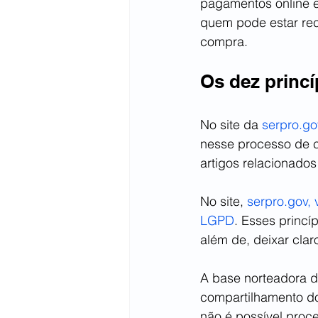
pagamentos online e 
quem pode estar re
compra.
Os dez princ
No site da 
serpro.go
nesse processo de c
artigos relacionados
No site, 
serpro.gov, 
LGPD
. Esses princ
além de, deixar clar
A base norteadora d
compartilhamento do
não é possível proce