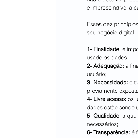
é imprescindível a 
Esses dez princípio
seu negócio digital.
1- Finalidade:
 é imp
usado os dados; 
2- Adequação:
 à fi
usuário; 
3- Necessidade:
 o t
previamente exposta
4- Livre acesso:
 os 
dados estão sendo ut
5- Qualidade:
 a qua
necessários; 
6- Transparência:
 é 