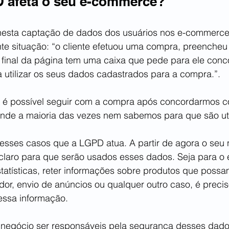
 afeta o seu e-commerce?
sta captação de dados dos usuários nos e-commerce
te situação: “o cliente efetuou uma compra, preencheu
final da página tem uma caixa que pede para ele conc
 utilizar os seus dados cadastrados para a compra.”. 
ó é possível seguir com a compra após concordarmos c
nde a maioria das vezes nem sabemos para que são uti
esses casos que a LGPD atua. A partir de agora o seu 
 claro para que serão usados esses dados. Seja para o 
statísticas, reter informações sobre produtos que poss
or, envio de anúncios ou qualquer outro caso, é precis
 essa informação. 
 negócio ser responsáveis pela segurança desses dado