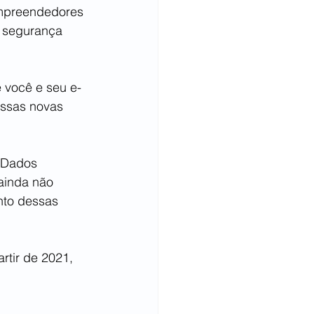
empreendedores 
a segurança 
e você e seu e-
ssas novas 
 Dados 
ainda não 
nto dessas 
tir de 2021, 