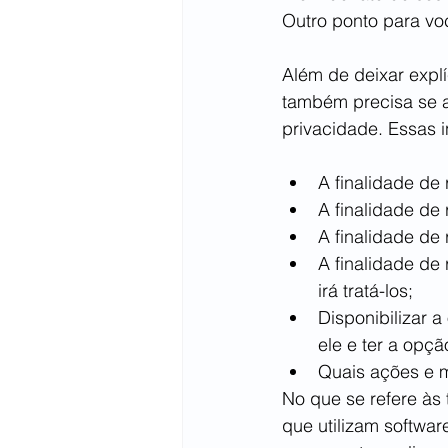
Outro ponto para voc
Além de deixar explí
também precisa se at
privacidade. Essas 
A finalidade de
A finalidade de
A finalidade de
A finalidade de
irá tratá-los;
Disponibilizar 
ele e ter a opç
Quais ações e 
No que se refere às
que utilizam softwar