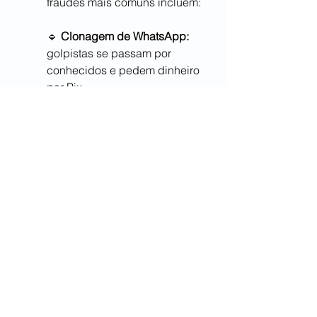
fraudes mais comuns incluem:
🔹 
Clonagem de WhatsApp: 
golpistas se passam por 
conhecidos e pedem dinheiro 
por Pix.
🔹 
Sites falsos:
 A vítima insere 
seus dados de pagamento em 
um site fraudulento.
🔹 
QR Codes adulterados:
 O 
golpista gera um QR Code falso 
e faz com que o pagamento vá 
para sua conta.
✅ 
Como evitar?
✔ Nunca faça Pix sem 
verificar 
a identidade do destinatário
. Ao 
usar QR Codes, confira as 
informações do destinatário 