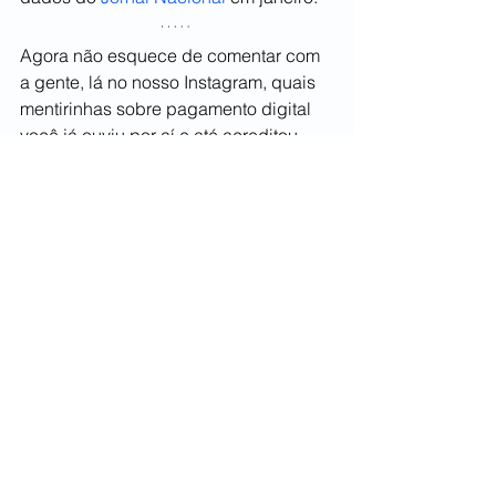
Agora não esquece de comentar com 
a gente, lá no nosso Instagram, quais 
mentirinhas sobre pagamento digital 
você já ouviu por aí e até acreditou 
que fosse verdade.
Nos acompanhe nas redes sociais, 
por lá rola uma interação mais próxima 
com vocês além de alguns conteúdos 
mais diferentes!
Não esqueça de seguir no insta 
@safe2pay.br
, no Facebook como 
Safe2Pay Brasil
 e no LinkedIn 
Safe2Pay
, se você quiser além de ficar 
por dentro dos nossos conteúdos fica 
ligado nas nossas vagas ;)