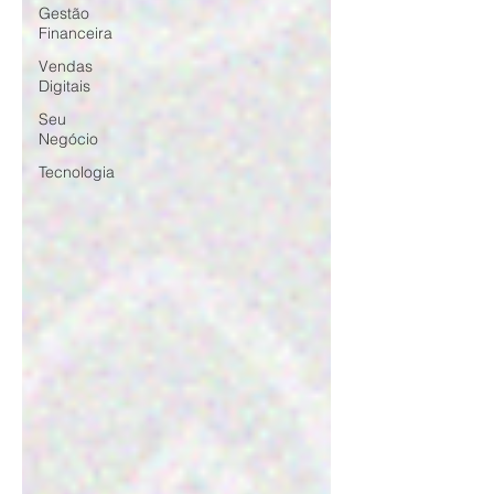
Gestão
Financeira
Vendas
Digitais
Seu
Negócio
Tecnologia